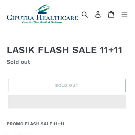
Skip
to
Search
Log in
Cart
content
LASIK FLASH SALE 11+11
Regular
Sold out
price
SOLD OUT
PROMO
FLASH SALE 11+11